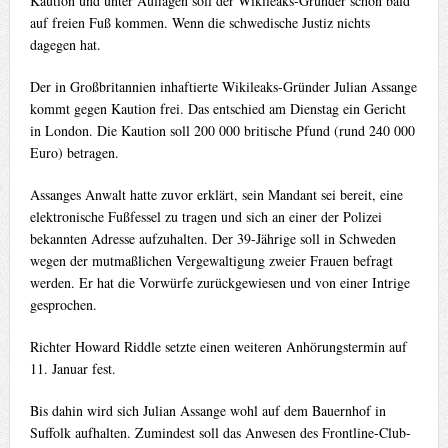
Kaution und unter Auflagen soll der Wikileaks-Gründer schon bald
auf freien Fuß kommen. Wenn die schwedische Justiz nichts
dagegen hat.
Der in Großbritannien inhaftierte Wikileaks-Gründer Julian Assange
kommt gegen Kaution frei. Das entschied am Dienstag ein Gericht
in London. Die Kaution soll 200 000 britische Pfund (rund 240 000
Euro) betragen.
Assanges Anwalt hatte zuvor erklärt, sein Mandant sei bereit, eine
elektronische Fußfessel zu tragen und sich an einer der Polizei
bekannten Adresse aufzuhalten. Der 39-Jährige soll in Schweden
wegen der mutmaßlichen Vergewaltigung zweier Frauen befragt
werden. Er hat die Vorwürfe zurückgewiesen und von einer Intrige
gesprochen.
Richter Howard Riddle setzte einen weiteren Anhörungstermin auf
11. Januar fest.
Bis dahin wird sich Julian Assange wohl auf dem Bauernhof in
Suffolk aufhalten. Zumindest soll das Anwesen des Frontline-Club-