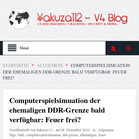
Menü
STARTSEITE
ALLGEMEIN
COMPUTERSPIELSIMUATION
DER EHEMALIGEN DDR-GRENZE BALD VERFÜGBAR: FEUER
FREI?
Computerspielsimuation der
ehemaligen DDR-Grenze bald
verfügbar: Feuer frei?
Veröffentlicht von
¥akuza112
am
08. Dezember 2010
in :
Allgemein
Tags:
bald
,
computerspielsimuation
,
ddr-grenze
,
ehemaligen
,
feuer