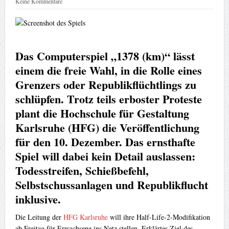
Keine Kommentare
Das Computerspiel „1378 (km)“ lässt
einem die freie Wahl, in die Rolle eines
Grenzers oder Republikflüchtlings zu
schlüpfen. Trotz teils erboster Proteste
plant die Hochschule für Gestaltung
Karlsruhe (HFG) die Veröffentlichung
für den 10. Dezember. Das ernsthafte
Spiel will dabei kein Detail auslassen:
Todesstreifen, Schießbefehl,
Selbstschussanlagen und Republikflucht
inklusive.
Die Leitung der
HFG Karlsruhe
will ihre Half-Life-2-Modifikation
ab Freitag für Erwachsene ins Netz stellen. Erklärtes Ziel des