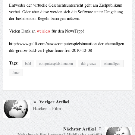
Entweder der virtuelle Geschichtsunterricht geht am Zielpublikum
vorbei. Oder aber diese werden sich die Software unter Umgehung
der bestehenden Regeln besorgen müssen.
Vielen Dank an
weirless
für den NewsTipp!
http://www.gulli.com/news/computerspielsimuation-der-ehemaligen-
ddr-grenze-bald-verf-gbar-feuer-frei-2010-12-08
Tags:
bald
computerspielsimuation
ddr-grenze
ehemaligen
feuer
Voriger Artikel
Hacker – Film
Nächster Artikel
Nobelpreis für Assange? Wikileaks enthüllt