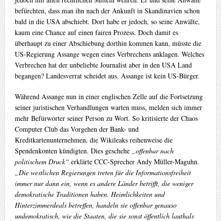
befürchten, dass man ihn nach der Ankunft in Skandinavien schon
bald in die USA abschiebt. Dort habe er jedoch, so seine Anwälte,
kaum eine Chance auf einen fairen Prozess. Doch damit es
überhaupt zu einer Abschiebung dorthin kommen kann, müsste die
US-Regierung Assange wegen eines Verbrechens anklagen. Welches
Verbrechen hat der unbeliebte Journalist aber in den USA Land
begangen? Landesverrat scheidet aus. Assange ist kein US-Bürger.
Während Assange nun in einer englischen Zelle auf die Fortsetzung
seiner juristischen Verhandlungen warten muss, melden sich immer
mehr Befürworter seiner Person zu Wort. So kritisierte der Chaos
Computer Club das Vorgehen der Bank- und
Kreditkartenunternehmen, die Wikileaks reihenweise die
Spendenkonten kündigten. Dies geschehe
„offenbar nach
politischem Druck“
erklärte CCC-Sprecher Andy Müller-Maguhn.
„Die westlichen Regierungen treten für die Informationsfreiheit
immer nur dann ein, wenn es andere Länder betrifft, die weniger
demokratische Traditionen haben. Heimlichkeiten und
Hinterzimmerdeals betreffen, handeln sie offenbar genauso
undemokratisch, wie die Staaten, die sie sonst öffentlich lauthals