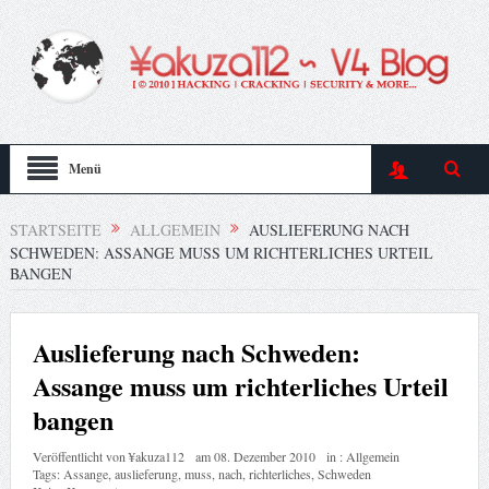
Menü
STARTSEITE
ALLGEMEIN
AUSLIEFERUNG NACH
SCHWEDEN: ASSANGE MUSS UM RICHTERLICHES URTEIL
BANGEN
Auslieferung nach Schweden:
Assange muss um richterliches Urteil
bangen
Veröffentlicht von
¥akuza112
am
08. Dezember 2010
in :
Allgemein
Tags:
Assange
,
auslieferung
,
muss
,
nach
,
richterliches
,
Schweden