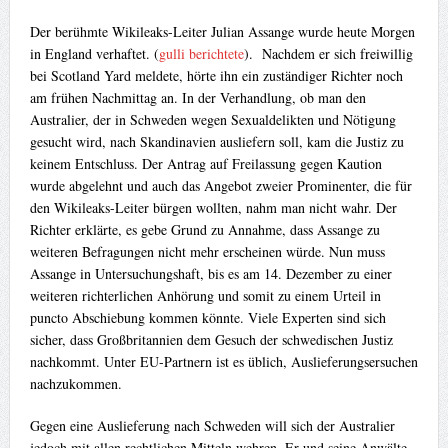
Der berühmte Wikileaks-Leiter Julian Assange wurde heute Morgen
in England verhaftet. (
gulli berichtete
). Nachdem er sich freiwillig
bei Scotland Yard meldete, hörte ihn ein zuständiger Richter noch
am frühen Nachmittag an. In der Verhandlung, ob man den
Australier, der in Schweden wegen Sexualdelikten und Nötigung
gesucht wird, nach Skandinavien ausliefern soll, kam die Justiz zu
keinem Entschluss. Der Antrag auf Freilassung gegen Kaution
wurde abgelehnt und auch das Angebot zweier Prominenter, die für
den Wikileaks-Leiter bürgen wollten, nahm man nicht wahr. Der
Richter erklärte, es gebe Grund zu Annahme, dass Assange zu
weiteren Befragungen nicht mehr erscheinen würde. Nun muss
Assange in Untersuchungshaft, bis es am 14. Dezember zu einer
weiteren richterlichen Anhörung und somit zu einem Urteil in
puncto Abschiebung kommen könnte. Viele Experten sind sich
sicher, dass Großbritannien dem Gesuch der schwedischen Justiz
nachkommt. Unter EU-Partnern ist es üblich, Auslieferungsersuchen
nachzukommen.
Gegen eine Auslieferung nach Schweden will sich der Australier
jedoch mit allen rechtlichen Mitteln wehren. Er und seine Anwälte