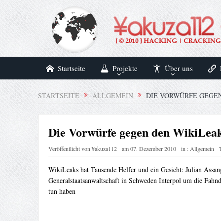
Startseite
Projekte
Über uns
STARTSEITE
ALLGEMEIN
DIE VORWÜRFE GEGEN
Die Vorwürfe gegen den WikiLea
Veröffentlicht von
¥akuza112
am
07. Dezember 2010
in :
Allgemein
WikiLeaks hat Tausende Helfer und ein Gesicht: Julian Assan
Generalstaatsanwaltschaft in Schweden Interpol um die Fahnd
tun haben