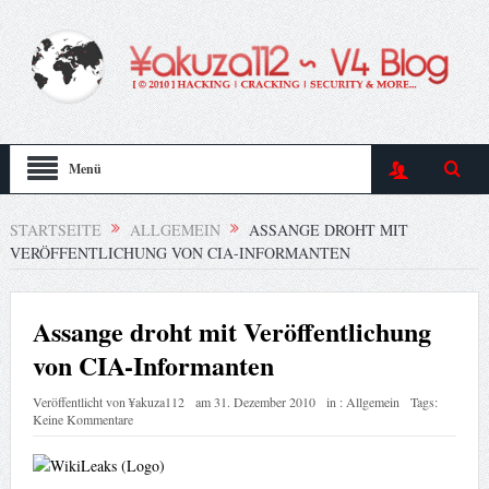
Menü
STARTSEITE
ALLGEMEIN
ASSANGE DROHT MIT
VERÖFFENTLICHUNG VON CIA-INFORMANTEN
Assange droht mit Veröffentlichung
von CIA-Informanten
Veröffentlicht von
¥akuza112
am
31. Dezember 2010
in :
Allgemein
Tags:
Keine Kommentare